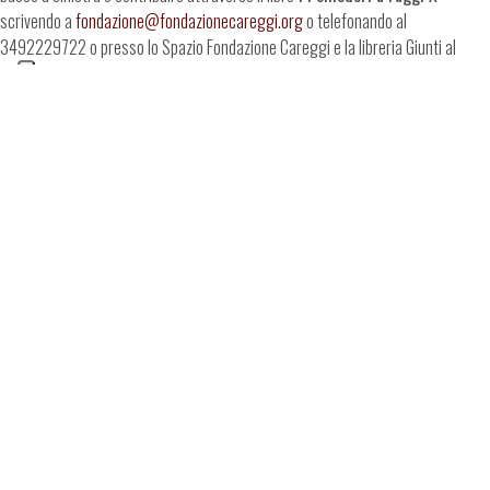
scrivendo a
fondazione@fondazionecareggi.org
o telefonando al
3492229722 o presso lo Spazio Fondazione Careggi e la libreria Giunti al
Punto al piano terra del Nuovo Ingresso Careggi, nell’area commerciale.
Largo G.A. Brambilla 3, 50134 Firenze (ITALIA)
Codice fiscale 94219160481