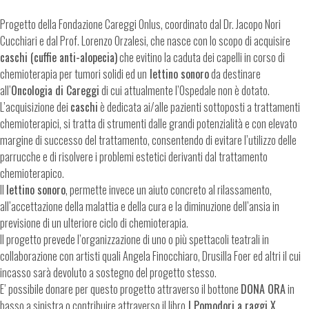
Progetto della Fondazione Careggi Onlus, coordinato dal Dr. Jacopo Nori
Cucchiari e dal Prof. Lorenzo Orzalesi, che nasce con lo scopo di acquisire
caschi (cuffie anti-alopecia)
che evitino la caduta dei capelli in corso di
chemioterapia per tumori solidi ed un
lettino sonoro
da destinare
all’
Oncologia di Careggi
di cui attualmente l’Ospedale non è dotato.
L’acquisizione dei
caschi
è dedicata ai/alle pazienti sottoposti a trattamenti
chemioterapici, si tratta di strumenti dalle grandi potenzialità e con elevato
margine di successo del trattamento, consentendo di evitare l’utilizzo delle
parrucche e di risolvere i problemi estetici derivanti dal trattamento
chemioterapico.
Il
lettino sonoro
, permette invece un aiuto concreto al rilassamento,
all’accettazione della malattia e della cura e la diminuzione dell’ansia in
previsione di un ulteriore ciclo di chemioterapia.
Il progetto prevede l’organizzazione di uno o più spettacoli teatrali in
collaborazione con artisti quali Angela Finocchiaro, Drusilla Foer ed altri il cui
incasso sarà devoluto a sostegno del progetto stesso.
E’ possibile donare per questo progetto attraverso il bottone
DONA ORA
in
basso a sinistra o contribuire attraverso il libro
I Pomodori a raggi X