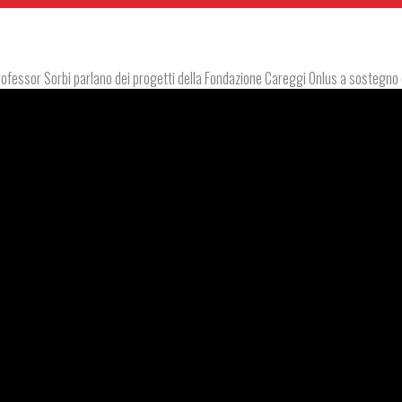
Professor Sorbi parlano dei progetti della Fondazione Careggi Onlus a sostegno 