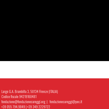
Largo G.A. Brambilla 3, 50134 Firenze (ITALIA)
Codice fiscale 94219160481
fondazione@fondazionecareggi.org |
fondazionecareggi@pec.it
+39 055 794.9849
|
+39 349 2229722