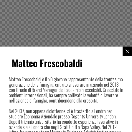
Matteo Frescobaldi
Matteo Frescobaldi è il più giovane rappresentante della trentesima
generazione della famiglia, entrato a lavorare in azienda nel 2018
con il ruolo di Brand Manager del Laudemio Frescobaldi. Cresciuto in
ambienti internazionali, ha sempre coltivato la volontà di lavorare
nell’azienda di famiglia, contribuendone alla crescita.
Nel 2007, non appena diciottenne, si è trasferito a Londra per
studiare Economia Aziendale presso Regents University London.
Dopo il triennio universitario ha condotto esperienze lavorative in
aziende sia a Londra che negli Stati Uniti a Napa Valley. Nel 2012,