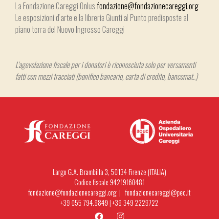
La Fondazione Careggi Onlus
fondazione@fondazionecareggi.org
Le esposizioni d’arte e la libreria Giunti al Punto predisposte al
piano terra del Nuovo Ingresso Careggi
L’agevolazione fiscale per i donatori è riconosciuta solo per versamenti
fatti con mezzi tracciati (bonifico bancario, carta di credito, bancomat..)
Largo G.A. Brambilla 3, 50134 Firenze (ITALIA)
Codice fiscale 94219160481
fondazione@fondazionecareggi.org |
fondazionecareggi@pec.it
+39 055 794.9849
|
+39 349 2229722