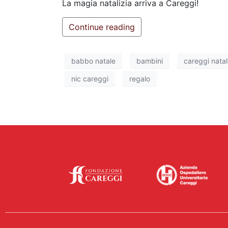
La magia natalizia arriva a Careggi!
Continue reading
babbo natale
bambini
careggi nata
nic careggi
regalo