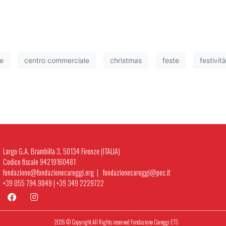
le
centro commerciale
christmas
feste
festività
Largo G.A. Brambilla 3, 50134 Firenze (ITALIA)
Codice fiscale 94219160481
fondazione@fondazionecareggi.org |
fondazionecareggi@pec.it
+39 055 794.9849
|
+39 349 2229722
2026 © Copyright All Rights reserved Fondazione Careggi ETS