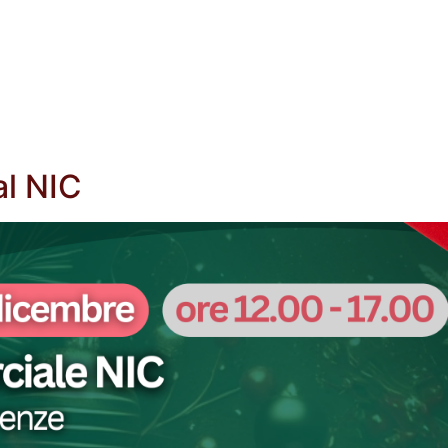
Chi siamo
I Prog
al NIC